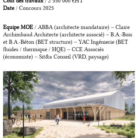
Coût des travaux
/ 2 550 000 €HT
Date
/ Concours 2025
Equipe MOE
/ ABBA (architecte mandataire) – Claire
Archimbaud Architecte (architecte associé) – B.A.-Bois
et B.A.-Béton (BET structure) –
YAC Ingénierie (BET
fluides / thermique / HQE)
– CCE Associés
(économiste) – Sit&a Conseil (VRD, paysage)