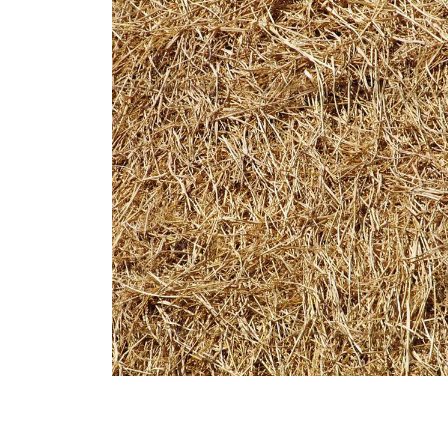
CORTEN
Utilisation : bardage extérieur | mobilier
extérieur
Qualités : résistance structurelle | résistant
à la corrosion atmosphérique | résistant à la
déformation par traction | esthétique et
contemporain | sans-entretien