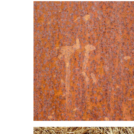
CHANVRE
Utilisation : isolation intérieur et extérieur
| enduit intérieur et extérieur | mortier ou
béton de chanvre
Qualités : matière respirante et légère |
bonne capacité thermique | qualités
fongiques et antiparasitaires | isolation
phonique | régulateur hygroscopique