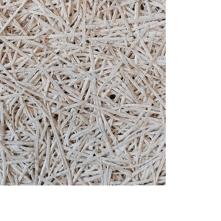
TERRE
Utilisation : revêtement sol | revêtement
mur extérieur et intérieur
Qualités : bonne inertie thermique | isolant
phonique | régulateur hygroscopique |
qualité de l’air intérieur