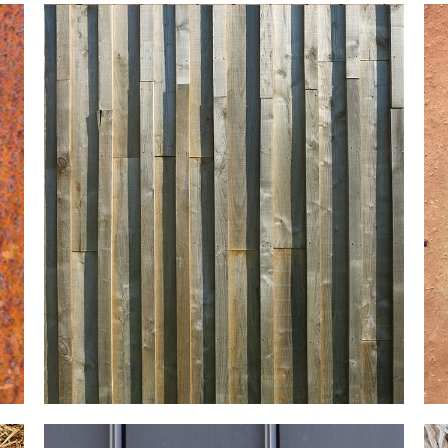
LIEGE
Utilisation : isolation murs et fondations |
revêtement sol et murs
Qualités : isolant thermique | isolant
phonique | antivibratoire | non-allergène |
durée de vie illimitée |résistance à l’eau |
qualités fongiques et anti parasitaires |
qualité de l’air intérieur