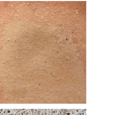
PIERRE
Utilisation : structure porteuse | revêtement
murs et sol
Qualités : résistance structurelle| durée de
vie illimitée | bonne inertie thermique |
matériau noble et intemporel