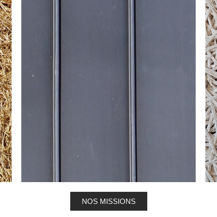
BOIS
Utilisation : structure | murs ossature bois |
isolation intérieur et extérieur | revêtement
mur intérieur et extérieur | revêtement sol
Qualités : isolant thermique | isolant
phonique | non-allergène | matériau léger |
matériau noble et intemporel
NOS MISSIONS